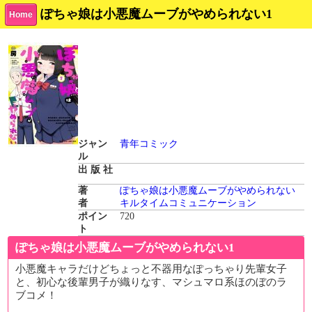
ぽちゃ娘は小悪魔ムーブがやめられない1
Home
ジャン
青年コミック
ル
出 版 社
著
ぽちゃ娘は小悪魔ムーブがやめられない
者
キルタイムコミュニケーション
ポイン
720
ト
ぽちゃ娘は小悪魔ムーブがやめられない1
小悪魔キャラだけどちょっと不器用なぽっちゃり先輩女子
と、初心な後輩男子が織りなす、マシュマロ系ほのぼのラ
ブコメ！