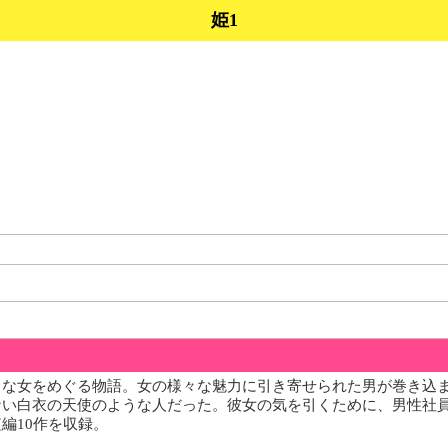
姫1
々な女をめぐる物語。女の様々な魅力に引き寄せられた男が巻き込
ない白衣の天使のような人だった。彼女の気を引くために、男性社
編10作を収録。