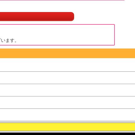
ざいます。